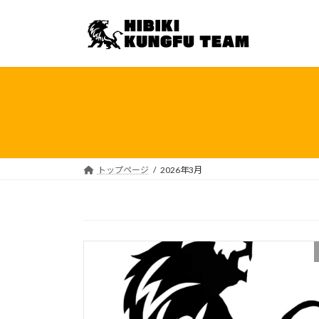
コ
ナ
ン
ビ
テ
ゲ
ン
ー
ツ
シ
へ
ョ
ス
ン
キ
に
ッ
移
プ
動
トップページ
2026年3月