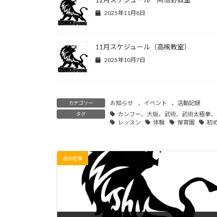
2025年11月8日
11月スケジュール（高槻教室）
2025年10月7日
お知らせ
、
イベント
、
活動記録
カテゴリー
カンフー、大阪、武術、武術太極拳、
タグ
レッスン
体験
保育園
初
前の記事