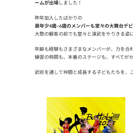
日
ームが出場
しました！
時
:
昨年加入したばかりの
最年少4歳~6歳のメンバーも堂々の大舞台デ
大勢の観客の前でも堂々と演武をやりきる姿
年齢も経験もさまざまなメンバーが、力を合
練習の時間も、本番のステージも、すべてが
武術を通して仲間と成長する子どもたちを、