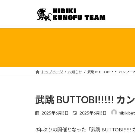
コ
ナ
ン
ビ
テ
ゲ
ン
ー
ツ
シ
へ
ョ
ス
ン
キ
に
ッ
移
プ
動
トップページ
お知らせ
武跳 BUTTOBI!!!!! カンフー2
武跳 BUTTOBI!!!!! 
最
2025年6月3日
2025年6月3日
hibikibe
終
更
3年ぶりの開催となった「武跳 BUTTOBI!!!!! 
新