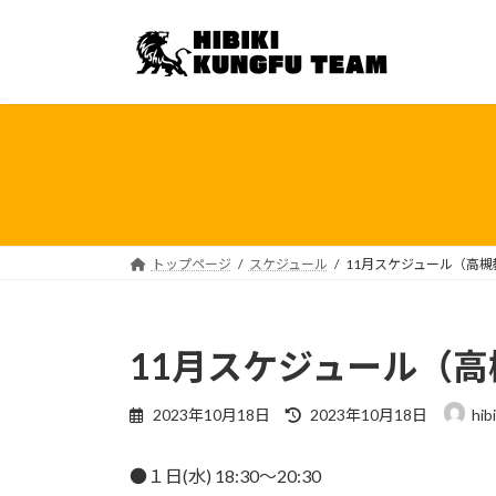
コ
ナ
ン
ビ
テ
ゲ
ン
ー
ツ
シ
へ
ョ
ス
ン
キ
に
ッ
移
プ
動
トップページ
スケジュール
11月スケジュール（高槻
11月スケジュール（
最
2023年10月18日
2023年10月18日
hib
終
更
●１日(水) 18:30〜20:30
新