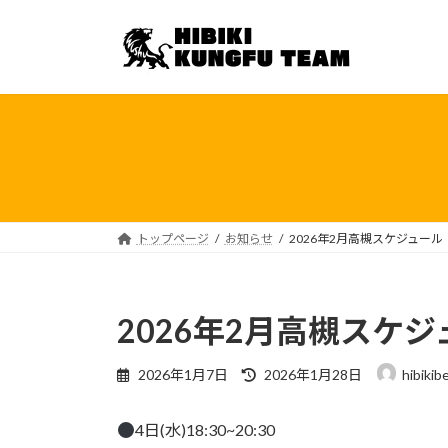
コ
ナ
ン
ビ
テ
ゲ
ン
ー
ツ
シ
へ
ョ
ス
ン
キ
に
ッ
移
プ
動
トップページ
お知らせ
2026年2月高槻スケジュール
2026年2月高槻スケジ
最
2026年1月7日
2026年1月28日
hibikib
終
更
4日(水)18:30~20:30
新